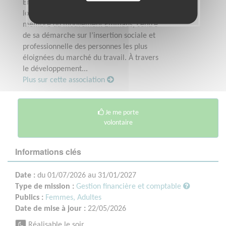
Emmaüs La Friperie Solidaire, association
loi 1901 indépendante, créée en 2002 et
membre du mouvement Emmaüs, centre
de sa démarche sur l’insertion sociale et
professionnelle des personnes les plus
éloignées du marché du travail. À travers
le développement...
Plus sur cette association
Je me porte
volontaire
Informations clés
Date :
du 01/07/2026 au 31/01/2027
Type de mission :
Gestion financière et comptable
Publics :
Femmes,
Adultes
Date de mise à jour :
22/05/2026
Réalisable le soir