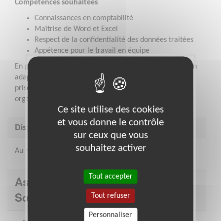
Compétences souhaitées
Connaissances en comptabilité
Maîtrise de Word et Excel
Respect de la confidentialité des données traitées
Appétence pour le travail en équipe
En parallèle de votre intervention, un cycle de formation
adapté pourra vous être proposé, notamment pour la
prise en main des logiciels utilisés au sein de notre
organisation.
Ce site utilise des cookies
et vous donne le contrôle
Disponibilité demandée
sur ceux que vous
souhaitez activer
Au minimum une journée par mois.
Tout accepter
Association : Emmaüs La Friperie
Solidaire
Tout refuser
Personnaliser