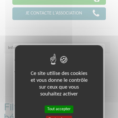
JE CONTACTE L'ASSOCIATION
Infos pratiques
Coordonnées
11 rue des anciennes mairies
NANTERRE (92000)
Heures d'ouverture
Ce site utilise des cookies
le lundi et le jeudi matin de 9h30 a 12h30
et vous donne le contrôle
sur ceux que vous
souhaitez activer
Filtrer les missions
Tout accepter
bénévoles par