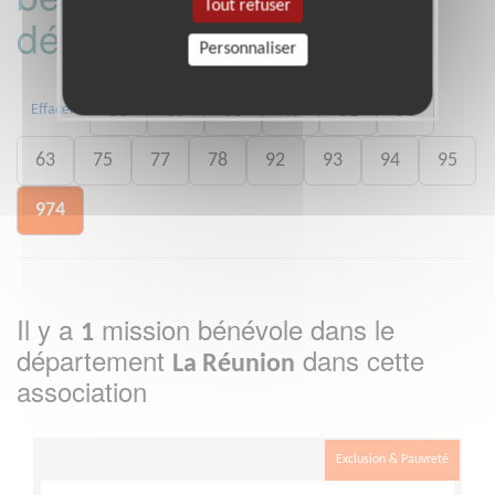
Tout refuser
département :
Personnaliser
06
09
38
49
51
56
Effacer
63
75
77
78
92
93
94
95
974
Il y a
mission bénévole dans le
1
département
dans cette
La Réunion
association
Exclusion & Pauvreté