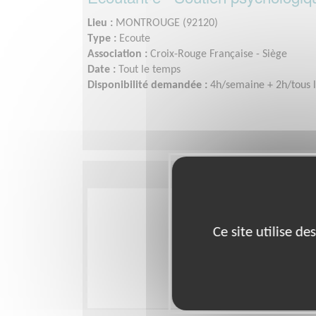
Lieu :
MONTROUGE (92120)
Type :
Ecoute
Association :
Croix-Rouge Française - Siège
Date :
Tout le temps
Disponibilité demandée :
4h/semaine + 2h/tous l
Ce site utilise d