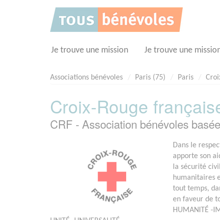
Panneau de gestion des cookies
Je trouve une mission
Je trouve une missio
Associations bénévoles
Paris (75)
Paris
Croi
Croix-Rouge française
CRF - Association bénévoles basé
Dans le respect
apporte son ai
la sécurité civ
humanitaires et
tout temps, da
en faveur de to
HUMANITÉ -IM