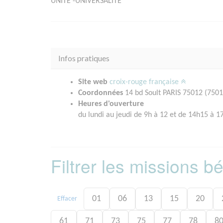
UNITÉ -UNIVERSALITÉ
Infos pratiques
Site web
croix-rouge française
Coordonnées
14 bd Soult PARIS 75012 (7501
Heures d'ouverture
du lundi au jeudi de 9h à 12 et de 14h15 à 1
Filtrer les missions 
01
06
13
15
20
Effacer
61
71
73
75
77
78
8