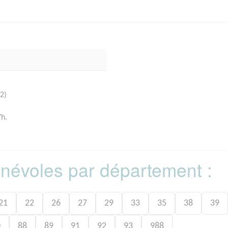
2)
7h.
bénévoles par département :
21
22
26
27
29
33
35
38
39
0
88
89
91
92
93
988