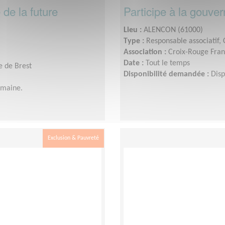
 de la future
Participe à la gouve
Lieu :
ALENCON (61000)
Type :
Responsable associatif,
Association :
Croix-Rouge Fran
Date :
Tout le temps
e de Brest
Disponibilité demandée :
Disp
emaine.
Exclusion & Pauvreté