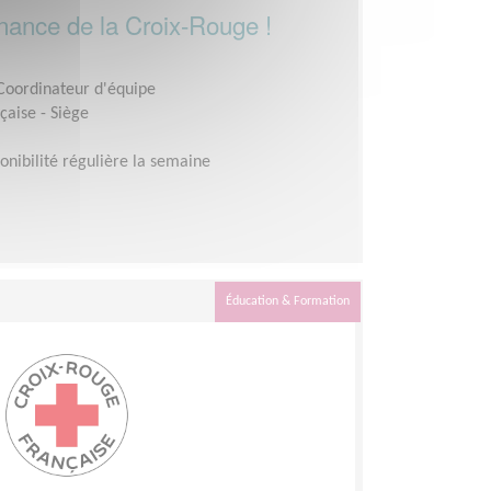
rnance de la Croix-Rouge !
 Coordinateur d'équipe
çaise - Siège
onibilité régulière la semaine
Éducation & Formation