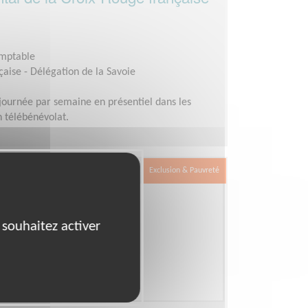
omptable
aise - Délégation de la Savoie
journée par semaine en présentiel dans les
n télébénévolat.
Exclusion & Pauvreté
 souhaitez activer