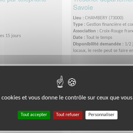
Savoie
Lieu :
CHAMBERY (73000)
Type :
Gestion financière et c
Association :
Croix-Rouge franç
es 15 jours
Date :
Tout le temps
Disponibilité demandée :
1/2 
locaux, le reste peut se faire e
Exclusion & Pauvreté
es cookies et vous donne le contrôle sur ceux que vous
Tout accepter
Tout refuser
Personnaliser