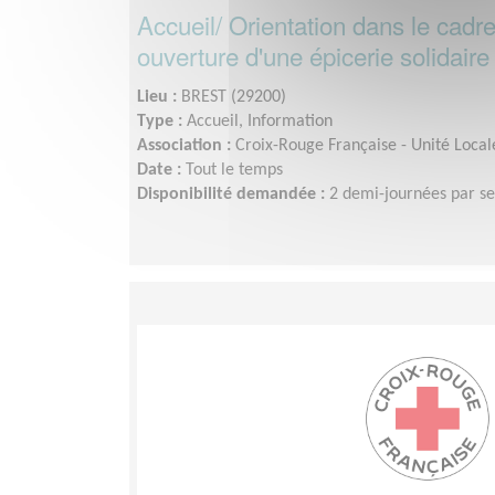
Accueil/ Orientation dans le cadre
ouverture d'une épicerie solidaire
Lieu :
BREST (29200)
Type :
Accueil, Information
Association :
Croix-Rouge Française - Unité Local
Date :
Tout le temps
Disponibilité demandée :
2 demi-journées par s