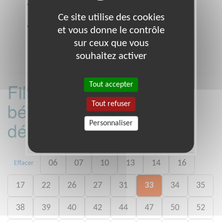
Coordonnées
12-14 rue charles fourier PARIS
75013 (75013)
Ce site utilise des cookies
Heures d'ouverture
et vous donne le contrôle
lundi au vendredi 9h à 18h
sur ceux que vous
souhaitez activer
Filtrer les missions
Tout accepter
bénévoles par
Tout refuser
département :
Personnaliser
06
07
10
13
14
16
Effacer
17
22
26
27
31
33
34
35
38
39
40
42
44
47
50
52