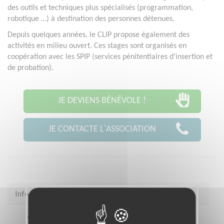
des outils et techniques plus spécialisés (programmation,
robotique …) à destination des personnes détenues.
Depuis quelques années, le CLIP propose également des
activités en milieu ouvert. Ces stages sont organisés en
coopération avec les SPIP (services pénitentiaires d'insertion et
de probation).
JE DEVIENS BÉNÉVOLE !
JE CONTACTE L'ASSOCIATION
Infos pratiques
Site web
assoclip.fr