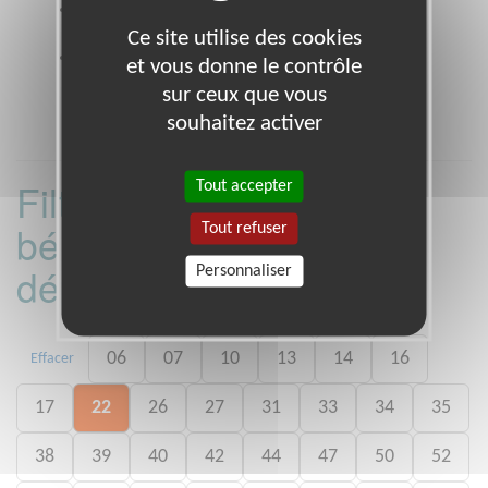
Coordonnées
12-14 rue charles fourier PARIS
75013 (75013)
Ce site utilise des cookies
Heures d'ouverture
et vous donne le contrôle
lundi au vendredi 9h à 18h
sur ceux que vous
souhaitez activer
Filtrer les missions
Tout accepter
bénévoles par
Tout refuser
département :
Personnaliser
06
07
10
13
14
16
Effacer
17
22
26
27
31
33
34
35
38
39
40
42
44
47
50
52