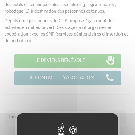
des outils et techniques plus spécialisés (programmation,
robotique …) à destination des personnes détenues.
Depuis quelques années, le CLIP propose également des
activités en milieu ouvert. Ces stages sont organisés en
coopération avec les SPIP (services pénitentiaires d'insertion et
de probation).
JE DEVIENS BÉNÉVOLE !
JE CONTACTE L'ASSOCIATION
Infos pratiques
Site web
assoclip.fr