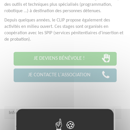
des outils et techniques plus spécialisés (programmation,
robotique …) à destination des personnes détenues.
Depuis quelques années, le CLIP propose également des
activités en milieu ouvert. Ces stages sont organisés en
coopération avec les SPIP (services pénitentiaires d'insertion et
de probation).
JE DEVIENS BÉNÉVOLE !
JE CONTACTE L'ASSOCIATION
Infos pratiques
Site web
assoclip.fr