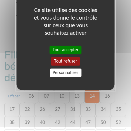
Coordonnées
12-14 rue charles fourier PARIS
75013 (75013)
Ce site utilise des cookies
Heures d'ouverture
et vous donne le contrôle
lundi au vendredi 9h à 18h
sur ceux que vous
souhaitez activer
Filtrer les missions
Tout accepter
bénévoles par
Tout refuser
département :
Personnaliser
06
07
10
13
14
16
Effacer
17
22
26
27
31
33
34
35
38
39
40
42
44
47
50
52