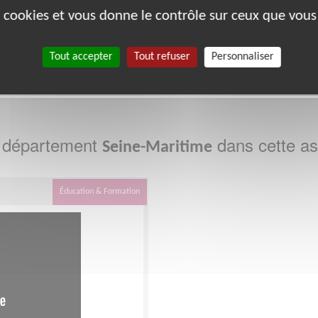
es cookies et vous donne le contrôle sur ceux que vous
34
37
38
44
45
49
62
67
69
Tout accepter
Tout refuser
Personnaliser
e département
dans cette as
Seine-Maritime
Éducation & Formation