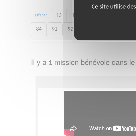
Ce site utilise d
13
16
17
31
33
Effacer
84
91
92
93
94
95
Il y a
mission bénévole dans l
1