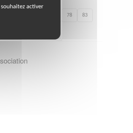
 souhaitez activer
72
75
76
77
78
83
sociation