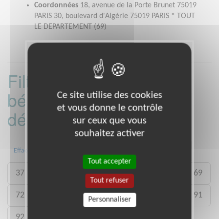
Coordonnées
18, avenue de la Porte Brunet 75019
PARIS 30, boulevard d'Algérie 75019 PARIS * TOUT
LE DEPARTEMENT (69)
Filtrer les missions
bénévoles par
Ce site utilise des cookies
et vous donne le contrôle
département :
sur ceux que vous
souhaitez activer
13
16
17
31
33
34
Effacer
Tout accepter
37
38
44
45
49
62
67
69
Tout refuser
72
75
76
77
78
83
84
91
Personnaliser
92
93
94
95