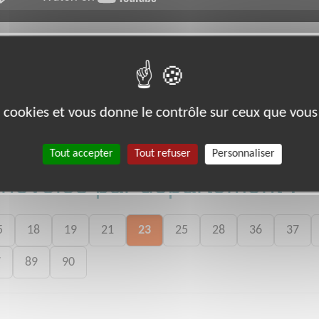
ASBOURG (67000)
es cookies et vous donne le contrôle sur ceux que vous
Tout accepter
Tout refuser
Personnaliser
bénévoles par département :
5
18
19
21
23
25
28
36
37
7
89
90