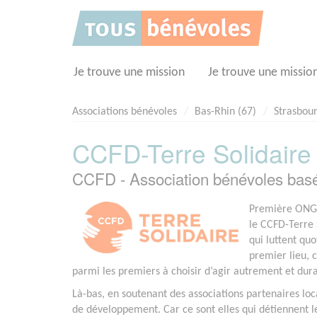
Panneau de gestion des cookies
Je trouve une mission
Je trouve une missio
Associations bénévoles
Bas-Rhin (67)
Strasbou
CCFD-Terre Solidaire
CCFD - Association bénévoles b
Première ONG f
le CCFD-Terre 
qui luttent qu
premier lieu, c
parmi les premiers à choisir d’agir autrement et du
Là-bas, en soutenant des associations partenaires loca
de développement. Car ce sont elles qui détiennent les