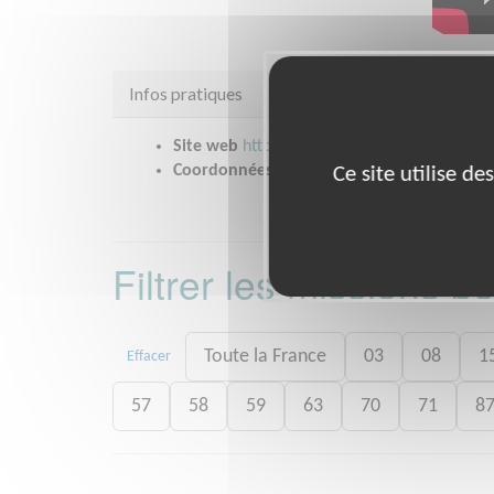
Infos pratiques
Site web
https://ccfd-terresolidaire.org
Coordonnées
10 rue Charles Gerhardt STR
Ce site utilise d
Filtrer les missions 
Toute la France
03
08
1
Effacer
57
58
59
63
70
71
8