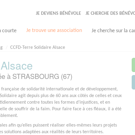
JE DEVIENS BÉNÉVOLE
JE CHERCHE DES BÉNÉV
Je trouve une association
n courte
Je cherche sur la ca
rg
CCFD-Terre Solidaire Alsace
 Alsace
asée à STRASBOURG (67)
rançaise de solidarité internationale et de développement,
Solidaire agit depuis plus de 60 ans aux côtés de celles et ceux
otidiennement contre toutes les formes d’injustices, et en
elle de souffrir de la faim. Pour faire face à ces fléaux, il a été
rablement.
les afin qu’elles puissent réaliser elles-mêmes leurs projets
 solutions adaptées aux réalités de leurs territoires.