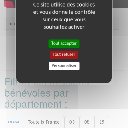
Ce site utilise des cookies
et vous donne le contrôle
sur ceux que vous
Infos pratiques
souhaitez activer
Site web
https://ccfd-terresolidaire.org
Coordonnées
10 rue Charles Gerhardt
Tout accepter
STRASBOURG (67000)
Tout refuser
Personnaliser
Filtrer les missions
bénévoles par
département :
Toute la France
03
08
15
Effacer