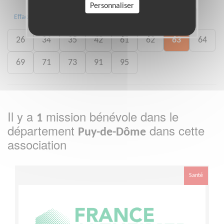
Personnaliser
01
02
05
07
17
24
Effacer
26
34
35
42
61
62
63
64
69
71
73
91
95
Il y a
mission bénévole dans le
1
département
dans cette
Puy-de-Dôme
association
Santé