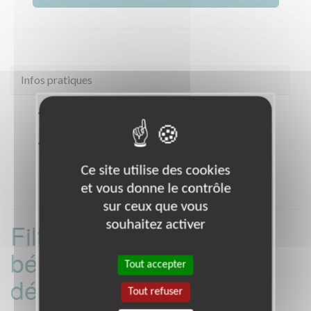
Infos pratiques
Site web
https://www.francealzheimer.org/nord/
Coordonnées
178 rue Casimir Giroud DOUAI
(59500)
Ce site utilise des cookies
et vous donne le contrôle
sur ceux que vous
souhaitez activer
Filtrer les missions
bénévoles par
Tout accepter
département :
Tout refuser