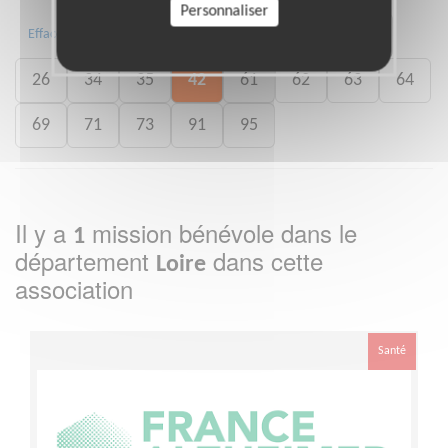
Personnaliser
01
02
05
07
17
24
Effacer
26
34
35
42
61
62
63
64
69
71
73
91
95
Il y a
mission bénévole dans le
1
département
dans cette
Loire
association
Santé