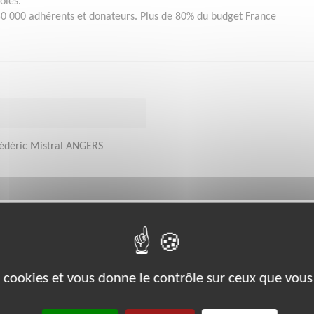
oles.
0 000 adhérents et donateurs. Plus de 80% du budget France
rédéric Mistral ANGERS
bénévoles par département :
es cookies et vous donne le contrôle sur ceux que vous
24
26
34
35
42
61
62
63
64