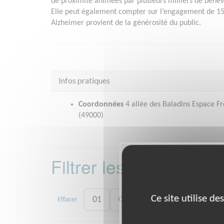
de proximité animées par plusieurs milliers de bénév
Elle peut également compter sur l’engagement de 15
Alzheimer provient de la générosité du public.
Infos pratiques
Coordonnées
4 allée des Baladins Espace F
(49000)
Filtrer les missions 
Ce site utilise d
01
02
05
07
17
Effacer