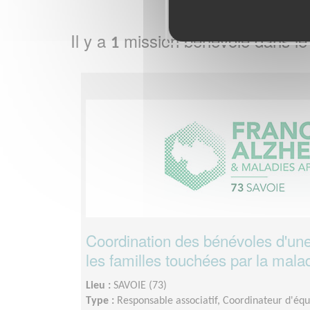
Il y a
mission bénévole dans l
1
Coordination des bénévoles d'une
les familles touchées par la mala
Lieu :
SAVOIE (73)
Type :
Responsable associatif, Coordinateur d'éq