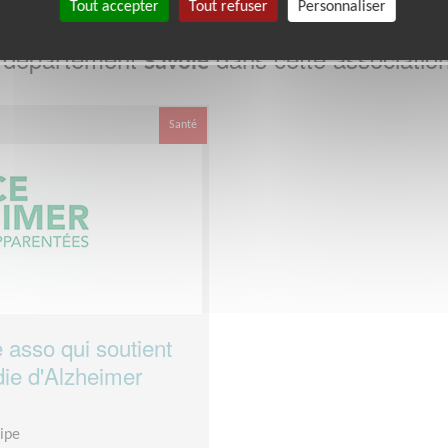
Tout accepter
Tout refuser
Personnaliser
e département
dans cette associatio
Savoie
Santé
 asso qui soutient
die d'Alzheimer
uipe