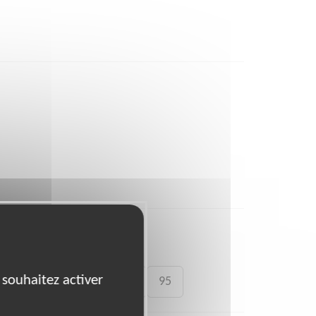
 souhaitez activer
69
71
73
91
95