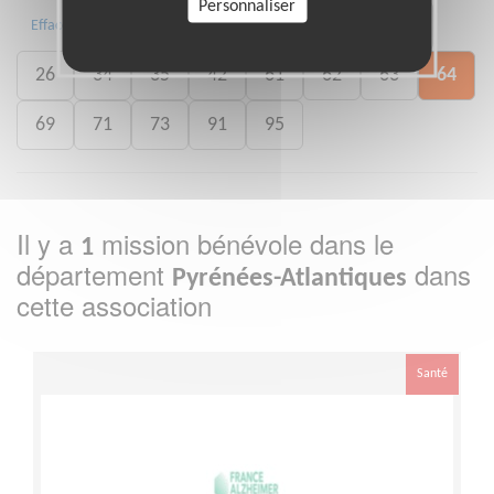
Personnaliser
01
02
05
07
17
24
Effacer
26
34
35
42
61
62
63
64
69
71
73
91
95
Il y a
mission bénévole dans le
1
département
dans
Pyrénées-Atlantiques
cette association
Santé