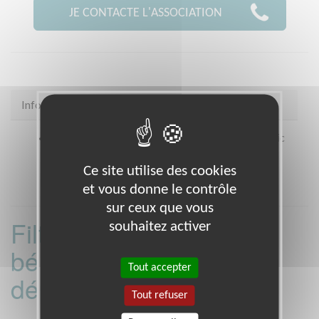
JE CONTACTE L'ASSOCIATION
Infos pratiques
Coordonnées
4 allée des Baladins Espace Frédéric
Mistral ANGERS (49000)
Ce site utilise des cookies
et vous donne le contrôle
sur ceux que vous
Filtrer les missions
souhaitez activer
bénévoles par
Tout accepter
département :
Tout refuser