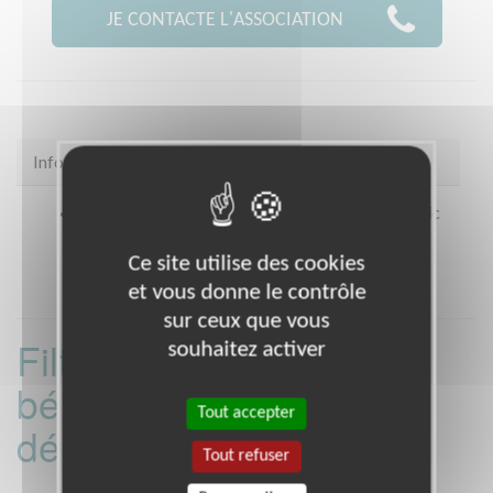
JE CONTACTE L'ASSOCIATION
Infos pratiques
Coordonnées
4 allée des Baladins Espace Frédéric
Mistral ANGERS (49000)
Ce site utilise des cookies
et vous donne le contrôle
sur ceux que vous
Filtrer les missions
souhaitez activer
bénévoles par
Tout accepter
département :
Tout refuser