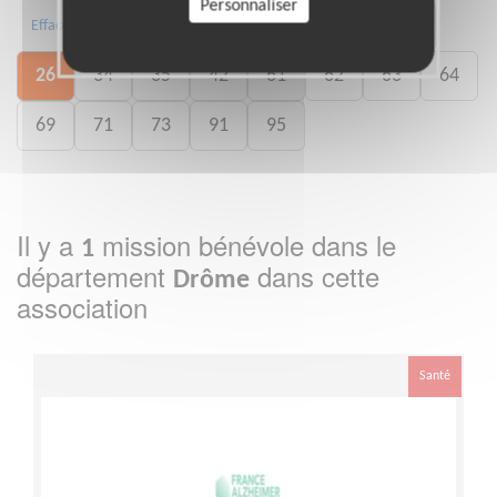
Personnaliser
01
02
05
07
17
24
Effacer
26
34
35
42
61
62
63
64
69
71
73
91
95
Il y a
mission bénévole dans le
1
département
dans cette
Drôme
association
Santé