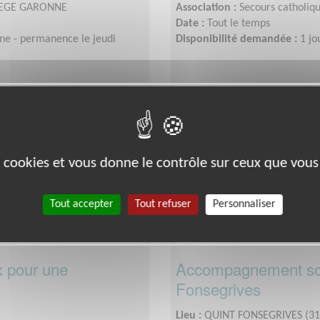
ARIEGE GARONNE
Association :
Secours catholi
Date :
Tout le temps
ine - permanence le jeudi
Disponibilité demandée :
1 j
Environnement
es cookies et vous donne le contrôle sur ceux que vous
Tout accepter
Tout refuser
Personnaliser
x pour une
Accompagnement soci
Fonsegrives
Lieu :
QUINT FONSEGRIVES (31