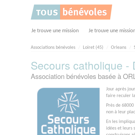
Panneau de gestion des cookies
Je trouve une mission
Je trouve une missio
Associations bénévoles
Loiret (45)
Orleans
Secours catholique -
Association bénévoles basée à O
Jour après jou
faire reculer l
Près de 68000 
non à leur pla
En les impliqu
idées et leurs 