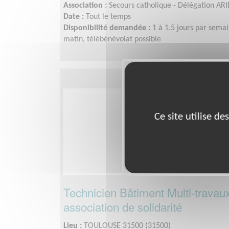
Association :
Secours catholique - Délégation 
Date :
Tout le temps
Disponibilité demandée :
1 à 1.5 jours par sema
matin, télébénévolat possible
Ce site utilise d
Technicien Bâtiment Multi-travau
association de solidarité
Lieu :
TOULOUSE 31500 (31500)