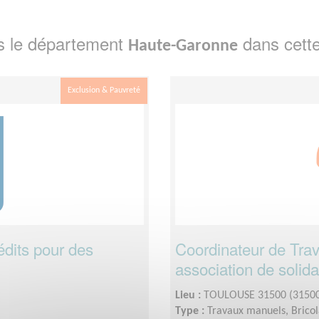
s le département
dans cette
Haute-Garonne
Exclusion & Pauvreté
édits pour des
Coordinateur de Tra
association de solida
Lieu :
TOULOUSE 31500 (3150
Type :
Travaux manuels, Brico