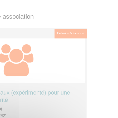
 association
Exclusion & Pauvreté
vaux (expérimenté) pour une
rité
0)
lage