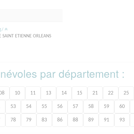
rg/
E SAINT ETIENNE ORLEANS
bénévoles par département :
08
10
11
13
14
15
21
22
25
1
53
54
55
56
57
58
59
60
7
78
79
83
86
88
89
91
93