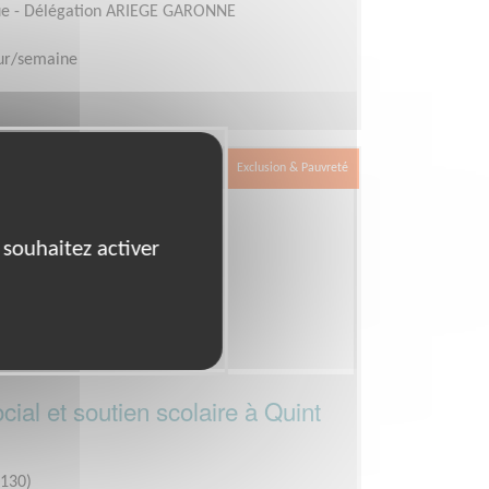
que - Délégation ARIEGE GARONNE
our/semaine
Exclusion & Pauvreté
 souhaitez activer
al et soutien scolaire à Quint
130)