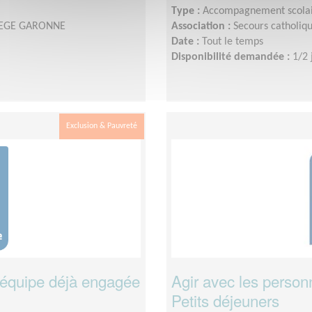
Type :
Accompagnement scola
ARIEGE GARONNE
Association :
Secours catholi
Date :
Tout le temps
Disponibilité demandée :
1/2 
Exclusion & Pauvreté
l’équipe déjà engagée
Agir avec les person
Petits déjeuners