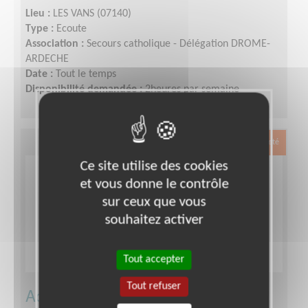
Lieu :
LES VANS (07140)
Type :
Ecoute
Association :
Secours catholique - Délégation DROME-
ARDECHE
Date :
Tout le temps
Disponibilité demandée :
2heures par semaine
Exclusion & Pauvreté
Ce site utilise des cookies
et vous donne le contrôle
sur ceux que vous
souhaitez activer
Tout accepter
Tout refuser
Accueillir, aider les personnes en