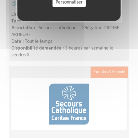
difficultés
Personnaliser
Lieu :
RUOMS (07120)
Type :
Ecoute
Association :
Secours catholique - Délégation DROME-
ARDECHE
Date :
Tout le temps
Disponibilité demandée :
3 heures par semaine le
vendredi
Exclusion & Pauvreté