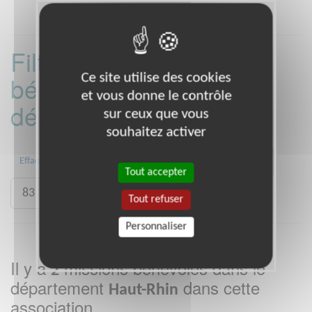
Filtrer les missions
Ce site utilise des cookies
bénévoles par
et vous donne le contrôle
département :
sur ceux que vous
souhaitez activer
31
44
45
49
68
72
Effacer
Tout accepter
83
84
92
Tout refuser
Personnaliser
Il y a
missions bénévoles dans le
2
département
dans cette
Haut-Rhin
association