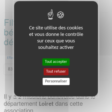
Filtrer les missions
Ce site utilise des cookies
bénévoles par
et vous donne le contrôle
département :
sur ceux que vous
souhaitez activer
31
44
45
49
68
72
Effacer
Tout accepter
83
84
92
Tout refuser
Personnaliser
Il y a
missions bénévoles dans le
2
département
dans cette
Loiret
association