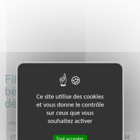
Filtrer les missions
bénévoles par
Ce site utilise des cookies
département :
et vous donne le contrôle
sur ceux que vous
souhaitez activer
01
08
09
10
11
14
Effacer
17
19
23
27
28
31
33
34
Tout accepter