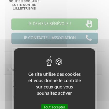
JE DEVIENS BÉNÉVOLE !
JE CONTACTE L'ASSOCIATION
Infos pratiques
Ce site utilise des cookies
et vous donne le contrôle
Site web
https://ad42.restosducoeur.org/
sur ceux que vous
Coordonnées
4 rue Jean Snella ST ETIENNE
(42000)
souhaitez activer
Ouvrir le plan d'accès
Tout accepter