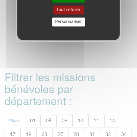
Tout refuser
Personnaliser
Filtrer les missions
bénévoles par
département :
01
08
09
10
11
14
Effacer
17
19
23
27
28
31
33
34