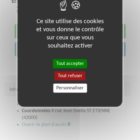
Ce site utilise des cookies
et vous donne le contrôle
JE DEVIENS BÉNÉVOLE !
sur ceux que vous
souhaitez activer
JE CONTACTE L'ASSOCIATION
Tout accepter
Tout refuser
Personnaliser
Infos pratiques
Site web
https://ad42.restosducoeur.org/
Coordonnées
4 rue Jean Snella ST ETIENNE
(42000)
Ouvrir le plan d'accès