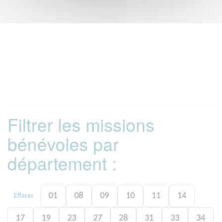
Filtrer les missions
bénévoles par
département :
01
08
09
10
11
14
Effacer
17
19
23
27
28
31
33
34