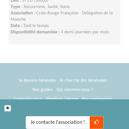
Lieu :
ST LO (50000)
Type :
Secourisme, Santé, Soins
Association :
Croix-Rouge Française - Délégation de la
Manche
Date :
Tout le temps
Disponibilité demandée :
4 demi-journées par mois
Je deviens bénévole
Je cherche des bénévoles
Nos guides
Qui sommes-nous ?
Contactez-nous
Mentions Légales
Nos partenaires
Espace presse
® Tous Bénévoles 2012-2026
Webkast
Je contacte l'association !