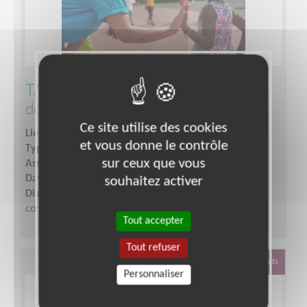
TARN & GARONNE - Délégué(e) de
délégation territoriale UNICEF
Ce site utilise des cookies
Lieu :
MONTAUBAN (82000)
et vous donne le contrôle
Type :
Responsable associatif, Coordinateur d'équipe
sur ceux que vous
Association :
UNICEF Comité Midi-Pyrénées
Date :
Tout le temps
souhaitez activer
Disponibilité demandée :
Disponible de manière
constante et régulière.
Tout accepter
Tout refuser
Défense Des Droits
Personnaliser