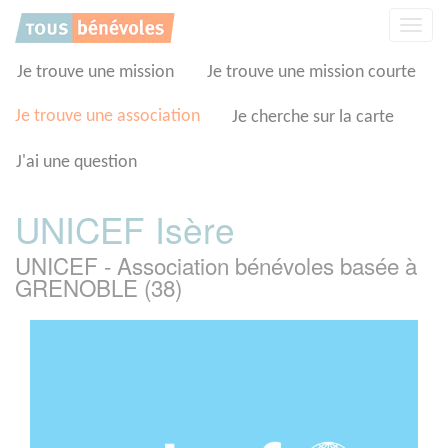
Panneau de gestion des cookies
Affic
la
navig
Je trouve une mission
Je trouve une mission courte
Je trouve une association
Je cherche sur la carte
J'ai une question
UNICEF Isère
UNICEF - Association bénévoles basée à
GRENOBLE (38)