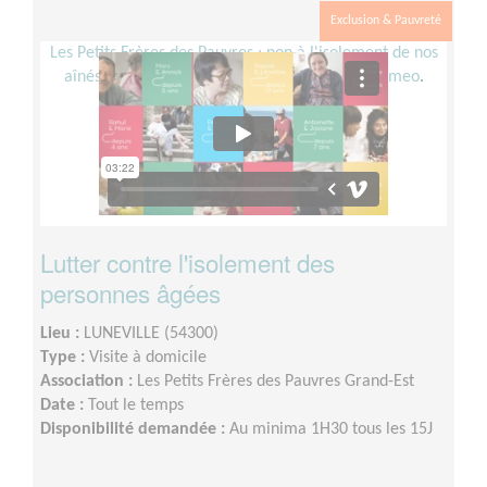
Exclusion & Pauvreté
Les Petits Frères des Pauvres : non à l'isolement de nos
aînés
from
Les Petits Frères des Pauvres
on
Vimeo
.
Lutter contre l'isolement des
personnes âgées
Lieu :
LUNEVILLE (54300)
Type :
Visite à domicile
Association :
Les Petits Frères des Pauvres Grand-Est
Date :
Tout le temps
Disponibilité demandée :
Au minima 1H30 tous les 15J