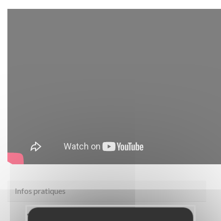
Infos pratiques
Site web
www.petitsfreresdespauvres.fr