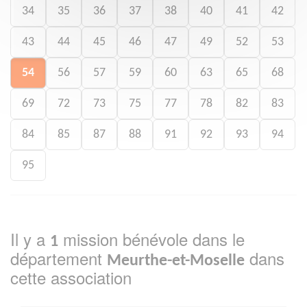
34
35
36
37
38
40
41
42
43
44
45
46
47
49
52
53
54
56
57
59
60
63
65
68
69
72
73
75
77
78
82
83
84
85
87
88
91
92
93
94
95
Il y a
mission bénévole dans le
1
département
dans
Meurthe-et-Moselle
cette association