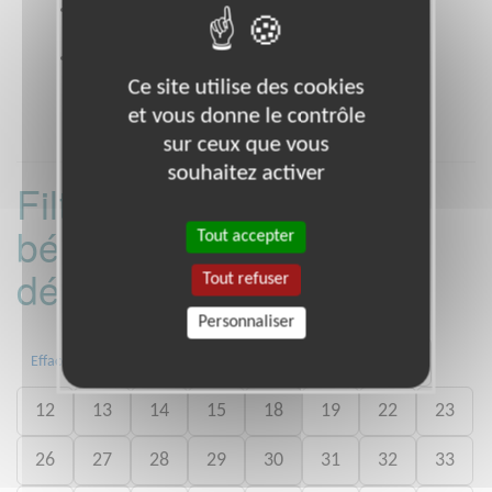
Coordonnées
32 rue de la Caravelle TOULOUSE
31500 (31500)
Heures d'ouverture
9h - 12h30 / 13h30 - 17h30
Ce site utilise des cookies
et vous donne le contrôle
sur ceux que vous
souhaitez activer
Filtrer les missions
bénévoles par
Tout accepter
département :
Tout refuser
Personnaliser
02
03
06
07
09
11
Effacer
12
13
14
15
18
19
22
23
26
27
28
29
30
31
32
33