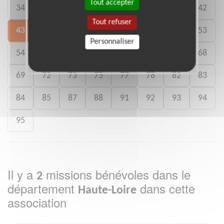
Tout accepter
34
35
36
37
38
40
41
42
Tout refuser
43
44
45
46
47
49
52
53
Personnaliser
54
56
57
59
60
63
65
68
69
72
73
75
77
78
82
83
84
85
87
88
91
92
93
94
95
Il y a
missions bénévoles dans le
2
département
dans cette
Haute-Loire
association