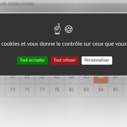
USE 31500 (31500)
bénévoles par département :
es cookies et vous donne le contrôle sur ceux que vous
Tout accepter
Tout refuser
Personnaliser
11
12
13
14
15
18
19
22
23
8
40
41
42
43
44
45
46
47
2
73
75
77
78
82
83
84
85