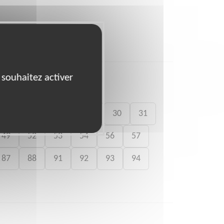
 souhaitez activer
26
27
28
29
30
31
49
52
53
54
56
57
87
88
91
92
93
94