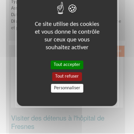
Type :
Visite à domicile
Association :
Petits Frères des Pauvres d'Occitanie
Date :
Tout le temps
Disponibilité demandée :
Quelques heures par semaine
Ce site utilise des cookies
et participation aux réunions d'équipe.
et vous donne le contrôle
sur ceux que vous
souhaitez activer
Exclusion & Pauvreté
Tout accepter
Tout refuser
Personnaliser
Visiter des détenus à l'hôpital de
Fresnes