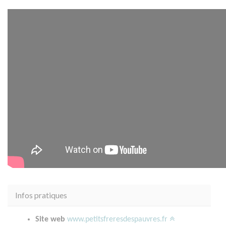
Infos pratiques
Site web
www.petitsfreresdespauvres.fr