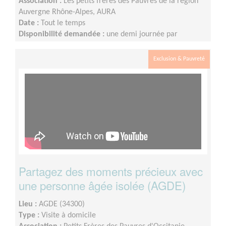
Association :
Les petits frères des Pauvres de la région
Auvergne Rhône-Alpes, AURA
Date :
Tout le temps
Disponibilité demandée :
une demi journée par
quinzaine
Exclusion & Pauvreté
Partagez des moments précieux avec
une personne âgée isolée (AGDE)
Lieu :
AGDE (34300)
Type :
Visite à domicile