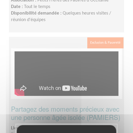
Association :
Petits Frères des Pauvres d'Occitanie
Date :
Tout le temps
Disponibilité demandée :
Quelques heures visites /
réunion d'équipes
Exclusion & Pauvreté
Partagez des moments précieux avec
une personne âgée isolée (PAMIERS)
Lieu :
ARIEGE (09)