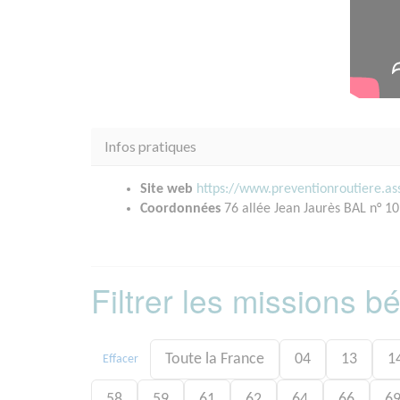
Infos pratiques
Site web
https://www.preventionroutiere.as
Coordonnées
76 allée Jean Jaurès BAL n° 
Filtrer les missions 
Toute la France
04
13
1
Effacer
58
59
61
62
64
66
6