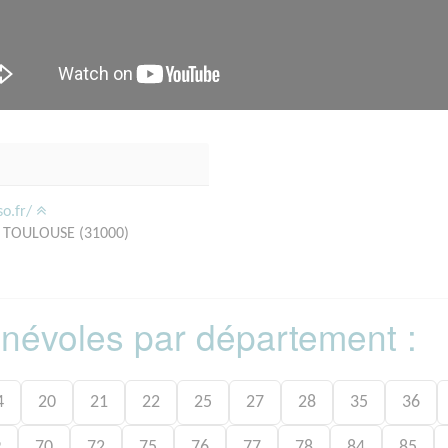
so.fr/
10 TOULOUSE (31000)
bénévoles par département :
4
20
21
22
25
27
28
35
36
9
70
72
75
76
77
78
84
85