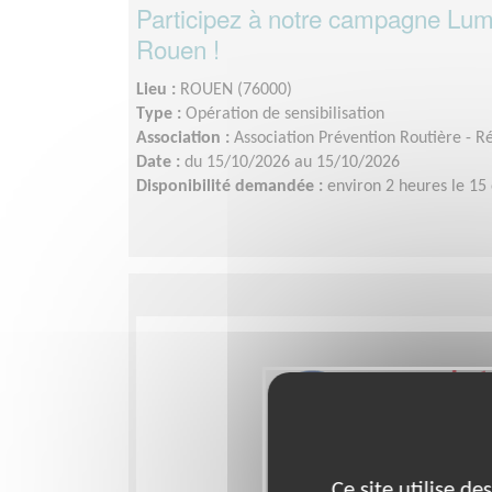
Participez à notre campagne Lum
Rouen !
Lieu :
ROUEN (76000)
Type :
Opération de sensibilisation
Association :
Association Prévention Routière - 
Date :
du 15/10/2026 au 15/10/2026
Disponibilité demandée :
environ 2 heures le 15
Ce site utilise d