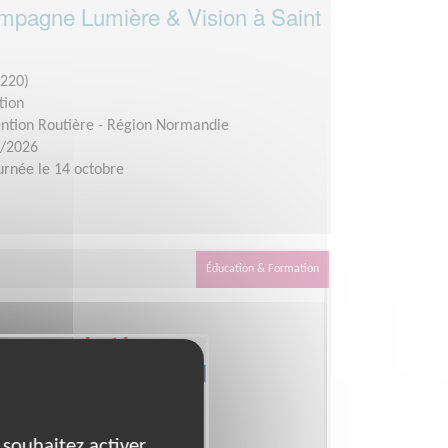
ampagne Lumière & Vision à Saint
220)
tion
ention Routière - Région Normandie
0/2026
urnée le 14 octobre
Éducation & Formation
 souhaitez activer