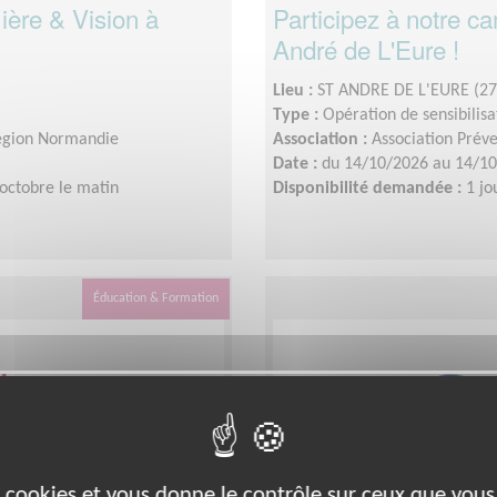
ière & Vision à
Participez à notre c
André de L'Eure !
Lieu :
ST ANDRE DE L'EURE (27
Type :
Opération de sensibilisa
Région Normandie
Association :
Association Prév
Date :
du 14/10/2026 au 14/1
 octobre le matin
Disponibilité demandée :
1 jo
Éducation & Formation
es cookies et vous donne le contrôle sur ceux que vous