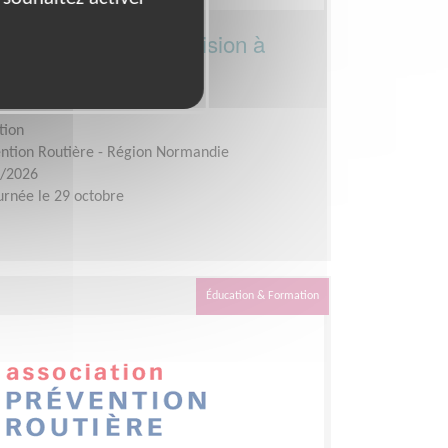
campagne Lumière & Vision à
tion
ention Routière - Région Normandie
0/2026
urnée le 29 octobre
Éducation & Formation