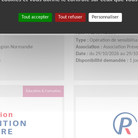
ière & Vision à
Participez à notre 
Tout accepter
Tout refuser
Personnaliser
Caen!
Lieu :
CAEN (14000)
Type :
Opération de sensibilisa
Région Normandie
Association :
Association Prév
Date :
du 29/10/2026 au 29/1
e
Disponibilité demandée :
1 jo
Éducation & Formation