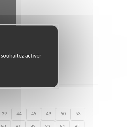
 souhaitez activer
39
44
45
49
50
53
90
91
92
93
94
95