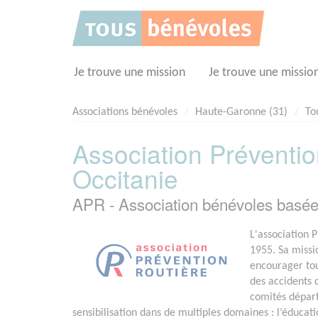
Panneau de gestion des cookies
Je trouve une mission
Je trouve une missio
Associations bénévoles
Haute-Garonne (31)
To
Association Préventio
Occitanie
APR - Association bénévoles bas
L'association 
1955. Sa missi
encourager tout
des accidents d
comités départ
sensibilisation dans de multiples domaines : l’éducatio