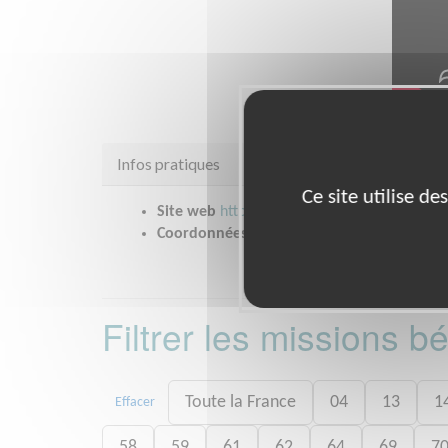
Infos pratiques
Ce site utilise d
Site web
https://www.preventionroutiere.as
Coordonnées
76 allée Jean Jaurès BAL n° 
Filtrer les missions 
Toute la France
04
13
1
Effacer
58
59
61
62
64
69
7