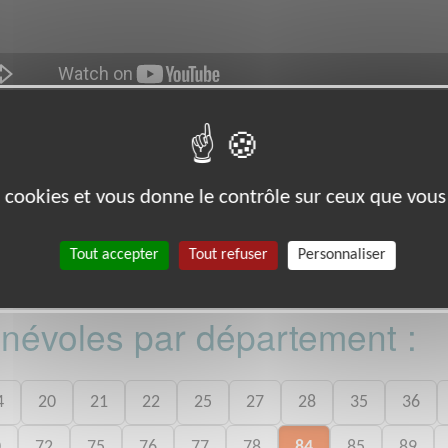
es cookies et vous donne le contrôle sur ceux que vous
so.fr/
10 TOULOUSE (31000)
Tout accepter
Tout refuser
Personnaliser
bénévoles par département :
4
20
21
22
25
27
28
35
36
0
72
75
76
77
78
84
85
89