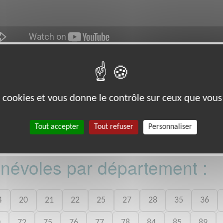
es cookies et vous donne le contrôle sur ceux que vous
so.fr/
10 TOULOUSE (31000)
Tout accepter
Tout refuser
Personnaliser
bénévoles par département :
4
20
21
22
25
27
28
35
36
0
72
75
76
77
78
84
85
89