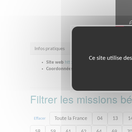
Infos pratiques
Ce site utilise d
Site web
https://www.preventionroutiere.as
Coordonnées
76 allée Jean Jaurès BAL n° 
Filtrer les missions 
Toute la France
04
13
1
Effacer
58
59
61
62
64
69
7