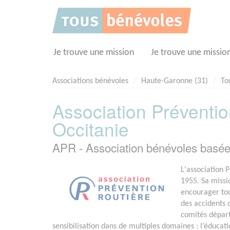
Panneau de gestion des cookies
Je trouve une mission
Je trouve une missio
Associations bénévoles
Haute-Garonne (31)
To
Association Préventio
Occitanie
APR - Association bénévoles bas
L'association 
1955. Sa missi
encourager tout
des accidents d
comités départ
sensibilisation dans de multiples domaines : l’éducatio