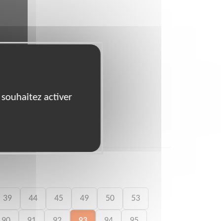
 souhaitez activer
39
44
45
49
50
53
90
91
92
93
94
95