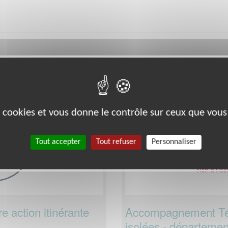
 le département
dans cette assoc
Mayenne
Exclusion & Pauvreté
es cookies et vous donne le contrôle sur ceux que vous
Tout accepter
Tout refuser
Personnaliser
re action itinérante
Accompagnement Tél
isolées - départemen