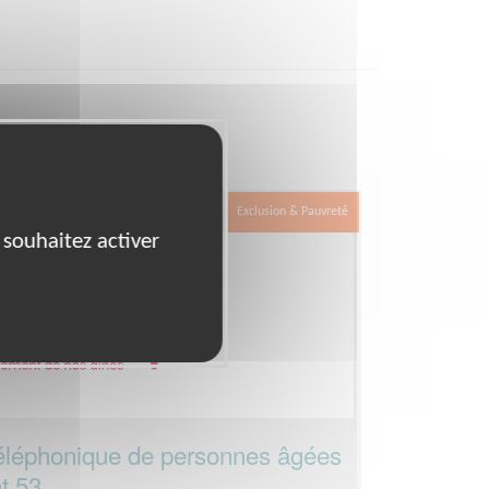
iation
Exclusion & Pauvreté
 souhaitez activer
éphonique de personnes âgées
t 53