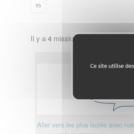
95
Il y a
missions bénévoles dans
4
Ce site utilise d
Aller vers les plus isolés avec not