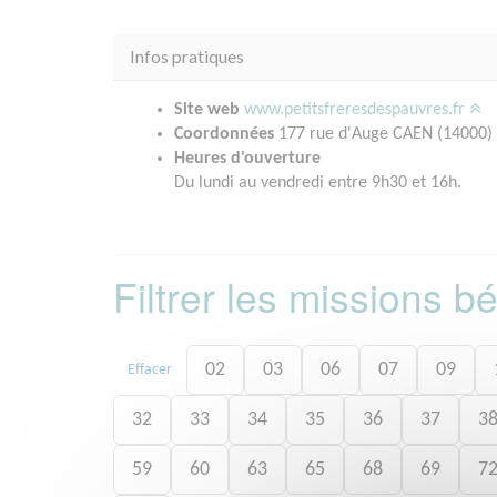
Infos pratiques
Site web
www.petitsfreresdespauvres.fr
Coordonnées
177 rue d'Auge CAEN (14000)
Heures d'ouverture
Du lundi au vendredi entre 9h30 et 16h.
Filtrer les missions 
02
03
06
07
09
Effacer
32
33
34
35
36
37
3
59
60
63
65
68
69
7