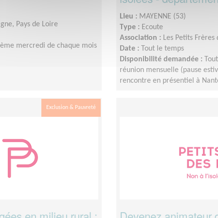
Lieu :
MAYENNE (53)
agne, Pays de Loire
Type :
Ecoute
Association :
Les Petits Frères
isième mercredi de chaque mois
Date :
Tout le temps
Disponibilité demandée :
Tout
réunion mensuelle (pause estiva
rencontre en présentiel à Nante
Exclusion & Pauvreté
ées en milieu rural :
Devenez animateur d