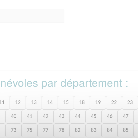
bénévoles par département :
11
12
13
14
15
18
19
22
23
8
40
41
42
43
44
45
46
47
2
73
75
77
78
82
83
84
85