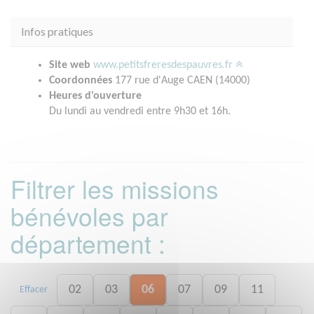
Infos pratiques
Site web
www.petitsfreresdespauvres.fr
Coordonnées
177 rue d'Auge CAEN (14000)
Heures d'ouverture
Du lundi au vendredi entre 9h30 et 16h.
Filtrer les missions
bénévoles par
département :
02
03
06
07
09
11
Effacer