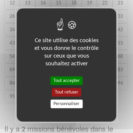
12
13
14
15
18
19
22
23
26
27
28
29
30
31
32
33
34
35
36
37
38
40
41
42
Ce site utilise des cookies
43
44
45
46
47
49
52
53
et vous donne le contrôle
sur ceux que vous
54
56
57
59
60
63
65
68
souhaitez activer
69
72
73
75
77
78
82
83
Tout accepter
84
85
87
88
91
92
93
94
Tout refuser
95
Personnaliser
Il y a
missions bénévoles dans le
2