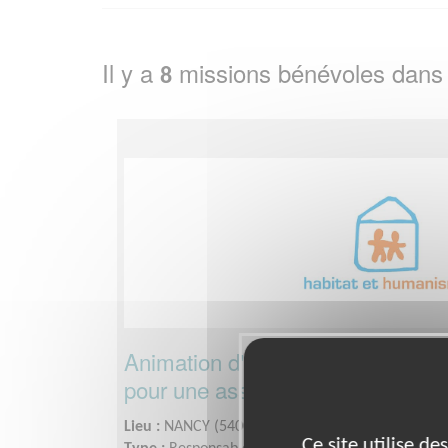
Il y a
missions bénévoles dans
8
Animation d'une équipe d'accom
pour une association d'aide au l
Lieu :
NANCY (54000)
Ce site utilise d