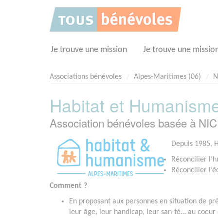
Panneau de gestion des cookies
Je trouve une mission
Je trouve une missio
Associations bénévoles
Alpes-Maritimes (06)
N
Habitat et Humanisme
Association bénévoles basée à NIC
Depuis 1985, 
Réconcilier l’h
Réconcilier l’é
Comment ?
En proposant aux personnes en situation de préc
leur âge, leur handicap, leur san-té… au coeur 