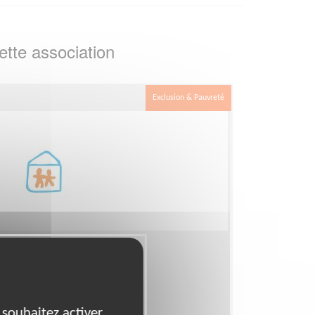
tte association
Exclusion & Pauvreté
milles en difficulté
l, Maraude
 souhaitez activer
isme - Lorraine