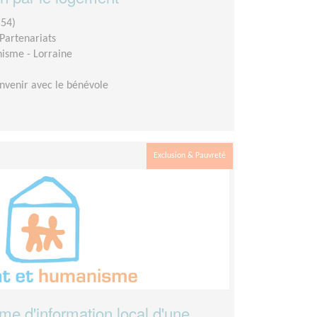
54)
Partenariats
isme - Lorraine
nvenir avec le bénévole
Exclusion & Pauvreté
e d'information local d'une