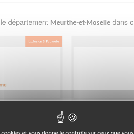
 le département
dans ce
Meurthe-et-Moselle
Exclusion & Pauvreté
pagnants bénévoles
Accompagnement de fa
ogement
Lieu :
NANCY (54000)
Type :
Accompagnement socia
es cookies et vous donne le contrôle sur ceux que vous
Association :
Habitat et Human