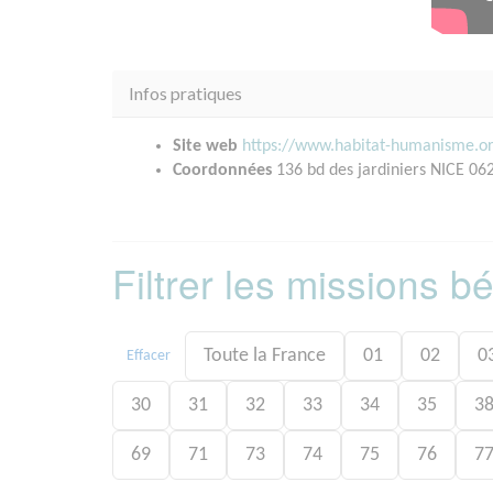
Infos pratiques
Site web
https://www.habitat-humanisme.o
Coordonnées
136 bd des jardiniers NICE 06
Filtrer les missions 
Toute la France
01
02
0
Effacer
30
31
32
33
34
35
3
69
71
73
74
75
76
7