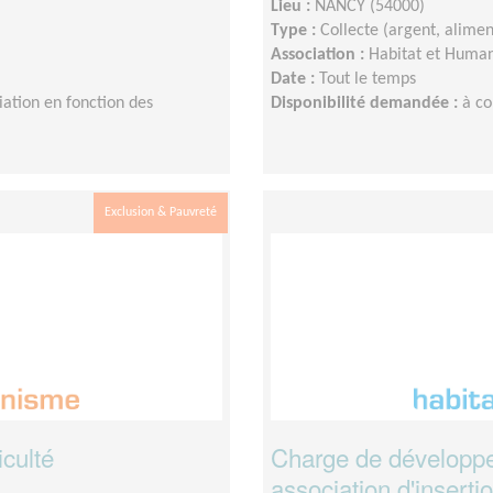
Lieu :
NANCY (54000)
Type :
Collecte (argent, aliment
Association :
Habitat et Human
Date :
Tout le temps
iation en fonction des
Disponibilité demandée :
à co
Exclusion & Pauvreté
culté
Charge de développ
association d'inserti