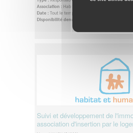
Type :
Responsable associatif, Coordinateur d'éq
Association :
Habitat et Humanisme - Lorraine
Date :
Tout le temps
Disponibilité demandée :
à définir avec le bénév
Suivi et développement de l'immo
association d'insertion par le log