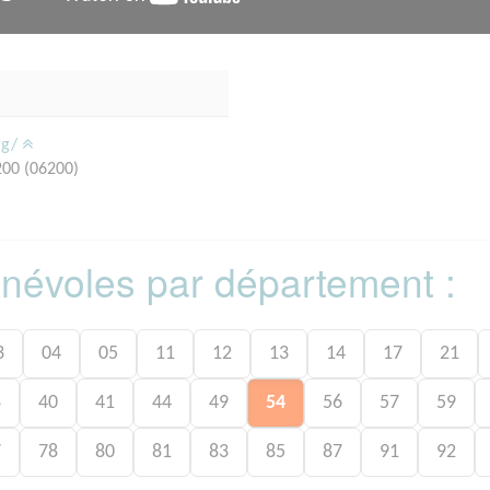
rg/
200 (06200)
bénévoles par département :
3
04
05
11
12
13
14
17
21
8
40
41
44
49
54
56
57
59
7
78
80
81
83
85
87
91
92