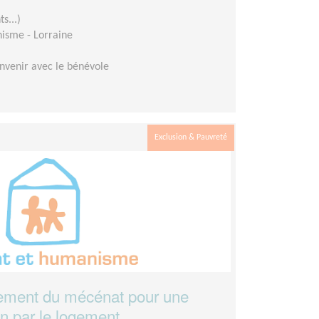
s...)
isme - Lorraine
nvenir avec le bénévole
Exclusion & Pauvreté
ement du mécénat pour une
on par le logement