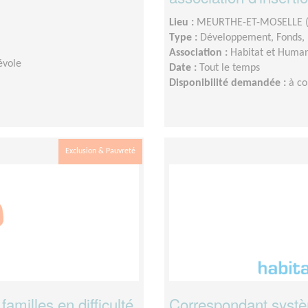
Lieu :
MEURTHE-ET-MOSELLE (
Type :
Développement, Fonds, 
Association :
Habitat et Human
évole
Date :
Tout le temps
Disponibilité demandée :
à co
Exclusion & Pauvreté
milles en difficulté
Correspondant systèm