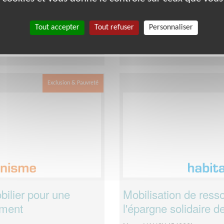
uipe
Date :
Tout le temps
Disponibilité demandée :
vari
Tout accepter
Tout refuser
Personnaliser
ole
Exclusion & Pauvreté
bilier pour une
Mobilisation de ress
ement
l'épargne solidaire d