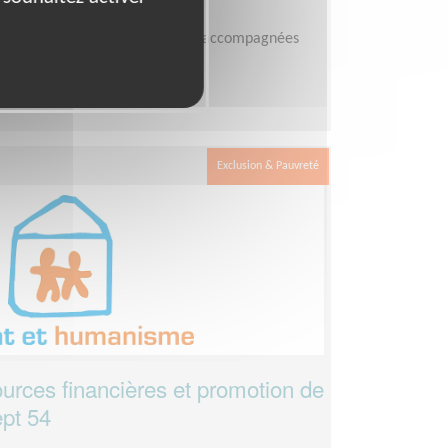
able en fonction des personnes accompagnées
Exclusion & Pauvreté
ources financières et promotion de
ept 54