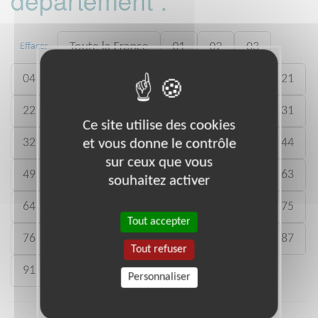
Toute la France
01
02
03
Effacer
04
05
11
12
13
14
17
21
22
24
25
27
28
29
30
31
Ce site utilise des cookies
32
33
34
35
38
40
41
44
et vous donne le contrôle
sur ceux que vous
49
54
56
57
59
60
62
63
souhaitez activer
64
65
66
69
71
73
74
75
Tout accepter
76
77
78
80
81
83
85
87
Tout refuser
91
92
94
Personnaliser