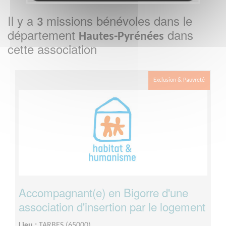
Il y a
missions bénévoles dans le
3
département
dans
Hautes-Pyrénées
cette association
Exclusion & Pauvreté
Accompagnant(e) en Bigorre d'une
association d'insertion par le logement
Lieu :
TARBES (65000)