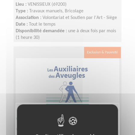
Lieu :
VENISSIEUX (69200)
Type :
Travaux manuels, Bricolage
Association :
Volontariat et Soutien par l'Art - Siège
Date :
Tout le temps
Disponibilité demandée :
une à deux fois par mois
(1 heure 30)
Exclusion & Pauvreté
Visite à domicile de déficients
visuels 69