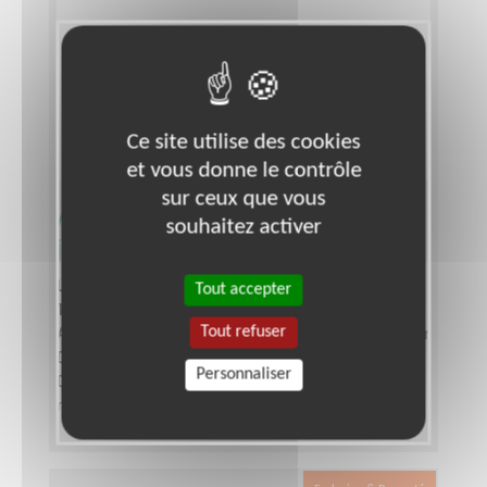
Ce site utilise des cookies
et vous donne le contrôle
sur ceux que vous
Actions de prévention auprès des
souhaitez activer
jeunes
Lieu :
TOULON (83000)
Tout accepter
Type :
Opération de sensibilisation
Tout refuser
Association :
Mouvement du Nid - Délégation du Var
Date :
Tout le temps
Personnaliser
Disponibilité demandée :
plusieurs journées par
mois (jours ouvrables)