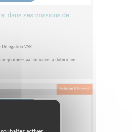
lat dans ses missions de
 - Délégation VAR
mi -journées par semaine, à déterminer
Exclusion & Pauvreté
 souhaitez activer