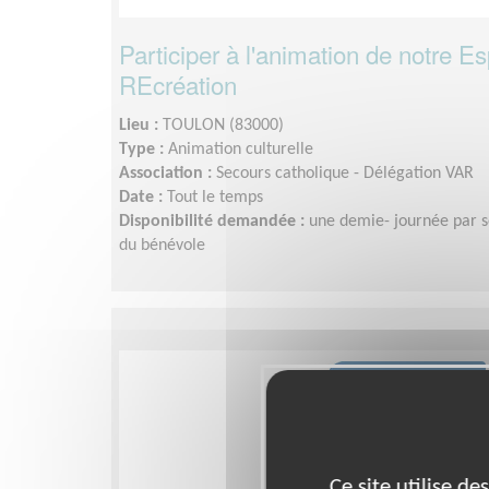
Participer à l'animation de notre E
REcréation
Lieu :
TOULON (83000)
Type :
Animation culturelle
Association :
Secours catholique - Délégation VAR
Date :
Tout le temps
Disponibilité demandée :
une demie- journée par s
du bénévole
Ce site utilise d