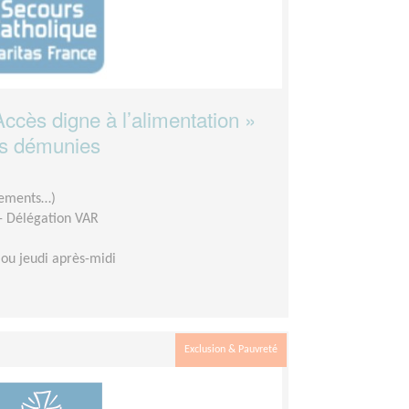
 Accès digne à l’alimentation »
es démunies
êtements…)
 - Délégation VAR
ou jeudi après-midi
Exclusion & Pauvreté