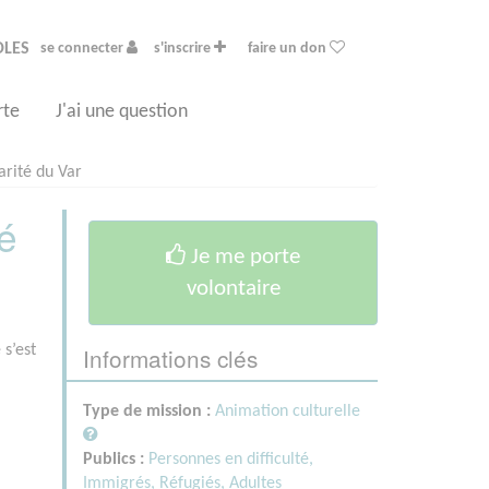
OLES
se connecter
s'inscrire
faire un don
rte
J'ai une question
arité du Var
té
Je me porte
volontaire
Informations clés
 s’est
Type de mission :
Animation culturelle
Publics :
Personnes en difficulté,
Immigrés, Réfugiés,
Adultes