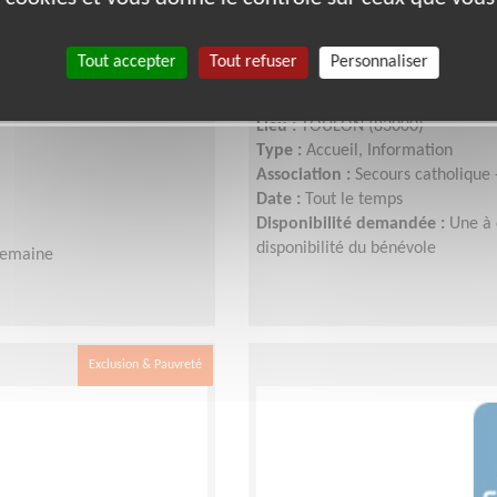
Tout accepter
Tout refuser
Personnaliser
notre épicerie
Référents « action pri
Lieu :
TOULON (83000)
Type :
Accueil, Information
Association :
Secours catholique
Date :
Tout le temps
Disponibilité demandée :
Une à 
disponibilité du bénévole
semaine
Exclusion & Pauvreté