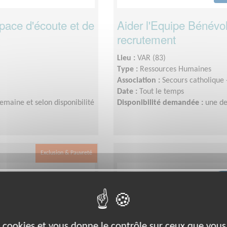
space d'écoute et de
Aider l'Equipe Bénévo
recrutement
Lieu :
VAR (83)
Type :
Ressources Humaines
Association :
Secours catholique
Date :
Tout le temps
emaine et selon disponibilité
Disponibilité demandée :
une de
Exclusion & Pauvreté
es cookies et vous donne le contrôle sur ceux que vous