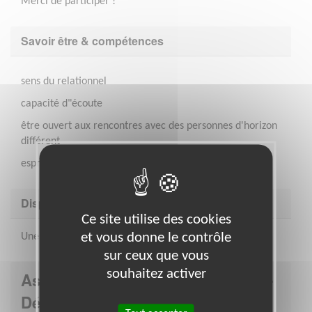
Merci de participer !
Savoir être & compétences
sens du relationnel
capacité d"écoute
être ouvert aux rencontres avec des personnes d'horizon
différent
esprit d'équipe
Disponibilité demandée
Ce site utilise des cookies
et vous donne le contrôle
Une demie- journée par semaine
sur ceux que vous
souhaitez activer
Association : Secours catholique -
Délégation VAR