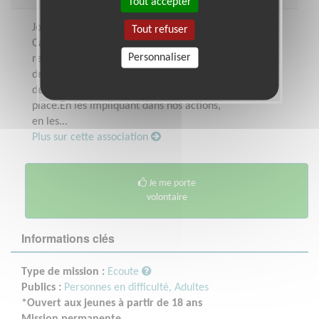
Tout accepter
Jour après jour, au Secours Catholique -
Tout refuser
Caritas France, nous agissons pour faire
Personnaliser
reculer la pauvreté et les inégalités.Près
de 68000 bénévoles s'engagent aux côtés
des personnes défavorisées et non à leur
place.En les impliquant dans nos actions,
en les...
Plus sur cette association
Je me porte
volontaire
Informations clés
Type de mission :
Ecoute
Publics :
Personnes en difficulté,
Adultes
*Ouvert aux jeunes à partir de 18 ans
Mission permanente