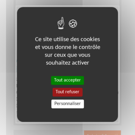
Ce site utilise des cookies
et vous donne le contrôle
sur ceux que vous
Actions de prévention auprès des
souhaitez activer
jeunes
Lieu :
TOULON (83000)
Tout accepter
Type :
Opération de sensibilisation
Tout refuser
Association :
Mouvement du Nid - Délégation du Var
Date :
Tout le temps
Personnaliser
Disponibilité demandée :
plusieurs journées par
mois (jours ouvrables)