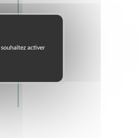
 souhaitez activer
us
es