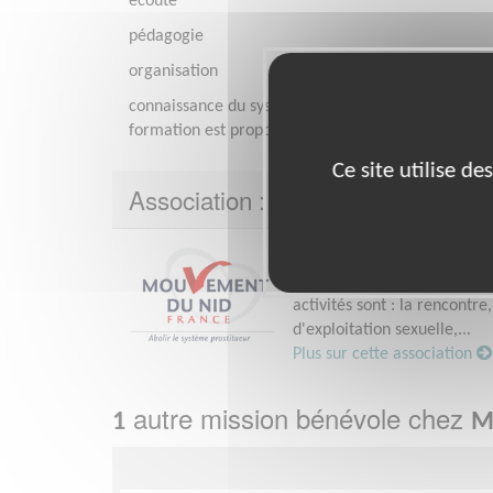
écoute
pédagogie
organisation
connaissance du système de l'exploitation sexuelle
formation est proposée par le Mouvement du Nid)
Ce site utilise d
Association : Mouvement du Nid -
Le Mouvement du Nid est une
de 80 ans dansle soutien et
activités sont : la rencontr
d'exploitation sexuelle,...
Plus sur cette association
autre mission bénévole chez
1
M