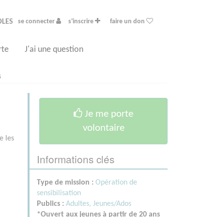
OLES
se connecter
s'inscrire
faire un don
rte
J'ai une question
s
Je me porte
volontaire
e les
Informations clés
Type de mission :
Opération de
sensibilisation
Publics :
Adultes,
Jeunes/Ados
*Ouvert aux jeunes à partir de 20 ans