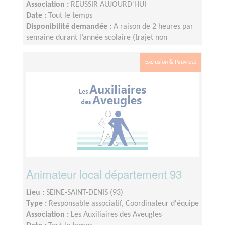
Association :
REUSSIR AUJOURD'HUI
Date :
Tout le temps
Disponibilité demandée :
A raison de 2 heures par
semaine durant l’année scolaire (trajet non
compris), le créneau étant fixé et défini par le lycée.
Nous fonctionnons sur le calendrier scolaire, vos
Exclusion & Pauvreté
vacances sont donc préservées.
Animateur local département 93
Lieu :
SEINE-SAINT-DENIS (93)
Type :
Responsable associatif, Coordinateur d'équipe
Association :
Les Auxiliaires des Aveugles