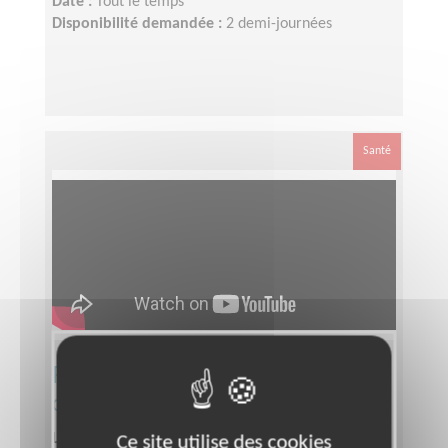
Date :
Tout le temps
Disponibilité demandée :
2 demi-journées
Santé
Responsable départemental
d’équipe bénévole Téléthon
Lieu :
SEINE-SAINT-DENIS (93)
Ce site utilise des cookies