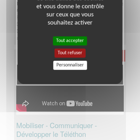
Type :
Responsable associatif, Coordinateur d'équipe
et vous donne le contrôle
Association :
AFM - Coordination Téléthon - Seine-
sur ceux que vous
Saint-Denis
souhaitez activer
Date :
Tout le temps
Disponibilité demandée :
Entre 6 à 12 heures par
semaine, selon période de l'année
Tout accepter
Tout refuser
Santé
Personnaliser
Mobiliser - Communiquer -
Développer le Téléthon