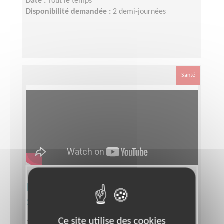
Date :
Tout le temps
Disponibilité demandée :
2 demi-journées
Santé
Responsable départemental
d’équipe bénévole Téléthon
Lieu :
SEINE-SAINT-DENIS (93)
Ce site utilise des cookies