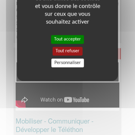
Type :
Responsable associatif, Coordinateur d'équipe
et vous donne le contrôle
Association :
AFM - Coordination Téléthon - Seine-
sur ceux que vous
Saint-Denis
souhaitez activer
Date :
Tout le temps
Disponibilité demandée :
Entre 6 à 12 heures par
semaine, selon période de l'année
Tout accepter
Tout refuser
Santé
Personnaliser
Mobiliser - Communiquer -
Développer le Téléthon