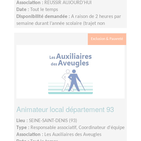
Association :
REUSSIR AUJOURD'HUI
Date :
Tout le temps
Disponibilité demandée :
A raison de 2 heures par
semaine durant l’année scolaire (trajet non
compris), le créneau étant fixé et défini par le lycée.
Nous fonctionnons sur le calendrier scolaire, vos
Exclusion & Pauvreté
vacances sont donc préservées.
Animateur local département 93
Lieu :
SEINE-SAINT-DENIS (93)
Type :
Responsable associatif, Coordinateur d'équipe
Association :
Les Auxiliaires des Aveugles