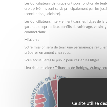
Les Conciliateurs de justice ont pour fonction de tent
droit privé. Ils sont saisis principalement par les ju
(conciliation judiciaire).
Les Conciliateurs interviennent dans les litiges de la 
garantie), copropriété, conflits de voisinage, voisina
commerciaux.
Mission :
Votre mission sera de tenir une permanence régulièr
préparer en amont chez vous.
Vous accueillerez le public pour régler les litiges.
Lieu de la mission : Tribunaux de Bobigny, Aulnay-sous
Ce site utilise d