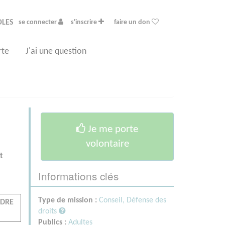
OLES
se connecter
s'inscrire
faire un don
rte
J'ai une question
Je me porte
volontaire
t
Informations clés
Type de mission :
Conseil, Défense des
NDRE
droits
Publics :
Adultes