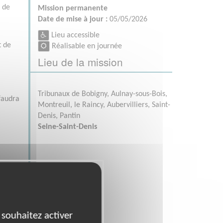
s de
Mission permanente
Date de mise à jour :
05/05/2026
Lieu accessible
t de
Réalisable en journée
Lieu de la mission
Tribunaux de Bobigny, Aulnay-sous-Bois,
faudra
Montreuil, le Raincy, Aubervilliers, Saint-
Denis, Pantin
Seine-Saint-Denis
 souhaitez activer