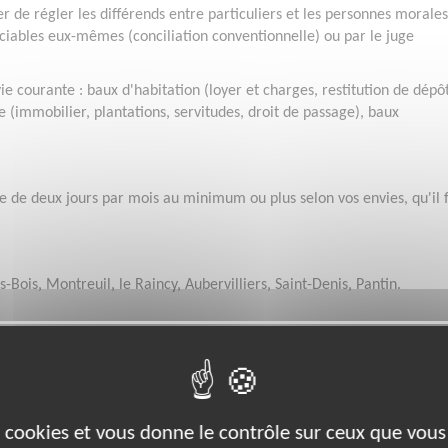
er de régler les différends entre particuliers et les personnes morale
sticiables eux-mêmes (conciliation conventionnelle) ou par le juge
vie courante : baux d'habitation (loyer et charges, restitution de dépô
ge (immobilier, plantations, servitudes, droit de passage), baux
e de deux jours par mois au minimum ou plus selon vos envies, qu'il 
-Bois, Montreuil, le Raincy, Aubervilliers, Saint-Denis, Pantin.
es cookies et vous donne le contrôle sur ceux que vous