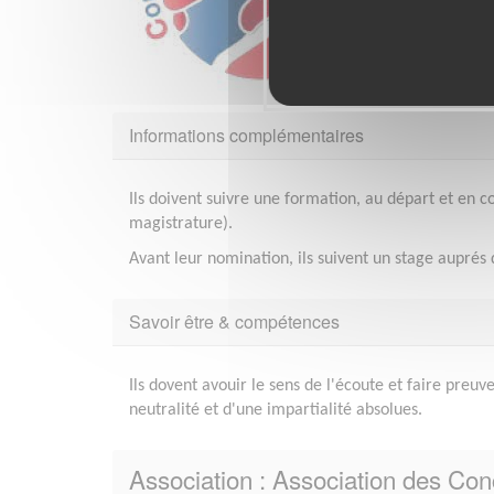
Informations complémentaires
Ils doivent suivre une formation, au départ et en 
magistrature).
Avant leur nomination, ils suivent un stage auprés
Savoir être & compétences
Ils dovent avouir le sens de l'écoute et faire preuv
neutralité et d'une impartialité absolues.
Association : Association des Conc