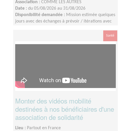
Association :
COMME LES AUTRES
Date :
du 05/08/2026 au 31/08/2026
Disponibilité demandée :
Mission estimée quelques
jours avec des échanges à prévoir / itérations avec
l’équipe interne.Tournage des vidéos : les 8 - 9 juillet
2026. Identification du profil : idéalement avant le
Santé
10 juillet 2026. Montage : à finaliser d’ici la fin août.
Monter des vidéos mobilité
destinées à nos bénéficiaires d'une
association de solidarité
Lieu :
Partout en France