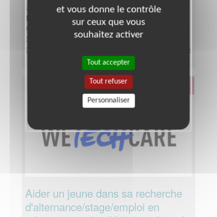
et vous donne le contrôle
Lieu :
Partout en France
Type :
Enseignement, Formation
sur ceux que vous
Association :
Auxilia, une nouvelle chance
souhaitez activer
Date :
Tout le temps
Disponibilité demandée :
Quelques heures par mois
Tout accepter
Tout refuser
Éducation & Formation
Personnaliser
Aider un jeune dans sa recherche
d'alternance/stage/emploi en