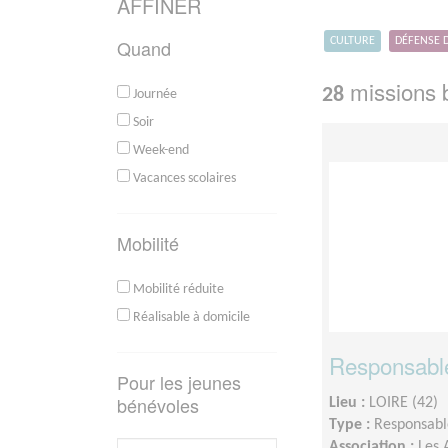
AFFINER
Quand
CULTURE
DÉFENSE 
missions b
28
Journée
Soir
Week-end
Vacances scolaires
Mobilité
Mobilité réduite
Réalisable à domicile
Responsabl
Pour les jeunes
bénévoles
Lieu :
LOIRE (42)
Type :
Responsable
Association :
Les 