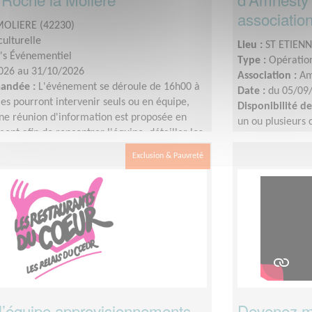
association
OLIERE (42230)
ulturelle
Lieu :
ST ETIENN
's Événementiel
Type :
Opération
026 au 31/10/2026
Association :
Am
mandée :
L'événement se déroule de 16h00 à
Date :
du 05/09
es pourront intervenir seuls ou en équipe,
Disponibilité 
Une réunion d'information est proposée en
un ou plusieurs 
nt afin de rencontrer l'équipe, détailler les
projet de l'événement.Les bénévoles pourront
Exclusion & Pauvreté
ès le matin et désinstaller le soir (repas et
’équipe approvisionnements
Devenez me