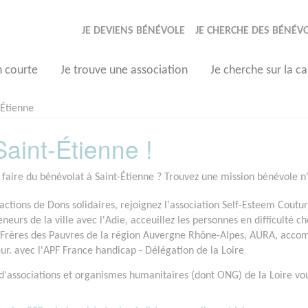
JE DEVIENS BÉNÉVOLE
JE CHERCHE DES BÉNÉV
n courte
Je trouve une association
Je cherche sur la ca
-Étienne
aint-Étienne !
 faire du bénévolat à Saint-Étienne ? Trouvez une mission bénévole n'
 actions de Dons solidaires, rejoignez l'association Self-Esteem Coutu
eurs de la ville avec l'Adie, acceuillez les personnes en difficulté c
s Frères des Pauvres de la région Auvergne Rhône-Alpes, AURA, accomp
r. avec l'APF France handicap - Délégation de la Loire
d'associations et organismes humanitaires (dont ONG) de la Loire vo