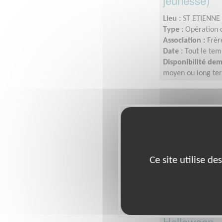
jeunesse)
Lieu :
ST ETIENNE 
Type :
Opération d
Association :
Frè
Date :
Tout le tem
Disponibilité de
moyen ou long ter
moyenne.
Ce site utilise d
Organiser e
Halloween -