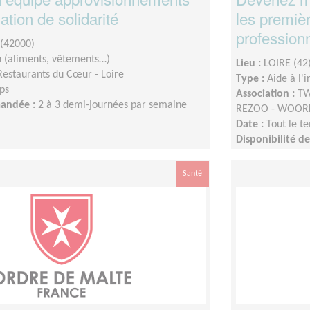
ation de solidarité
les premiè
professionn
(42000)
n (aliments, vêtements…)
Lieu :
LOIRE (42
Restaurants du Cœur - Loire
Type :
Aide à l'
ps
Association :
TW
mandée :
2 à 3 demi-journées par semaine
REZOO - WOOR
Date :
Tout le t
Disponibilité 
Santé