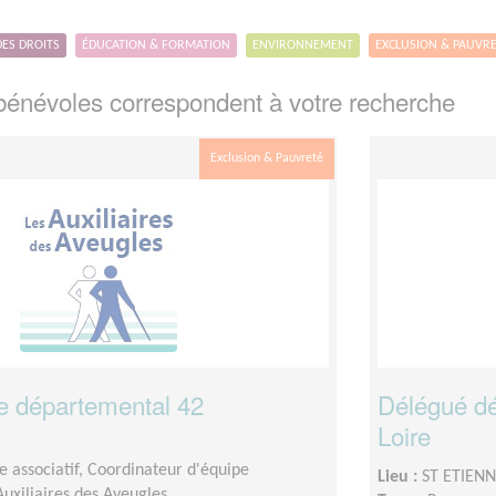
DES DROITS
ÉDUCATION & FORMATION
ENVIRONNEMENT
EXCLUSION & PAUVR
énévoles correspondent à votre recherche
Exclusion & Pauvreté
e départemental 42
Délégué dé
Loire
 associatif, Coordinateur d'équipe
Lieu :
ST ETIENN
Auxiliaires des Aveugles