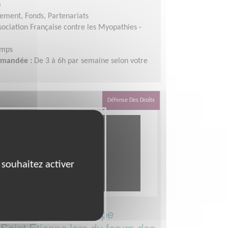
)
ement, Fonds, Partenariats
sociation Française contre les Myopathies -
emps
demandée :
De 3 à 6h par semaine selon votre
Défense Des Droits
 souhaitez activer
er main forte au groupe
Saint Etienne lors du forum des