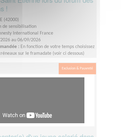
s !
E (42000)
 de sensibilisation
nesty International France
/2026 au 06/09/2026
demandée :
En fonction de votre temps choisissez
créneaux sur le framadate (voir ci dessous)
Exclusion & Pauvreté
ntor(e) d'un jeune salarié dans