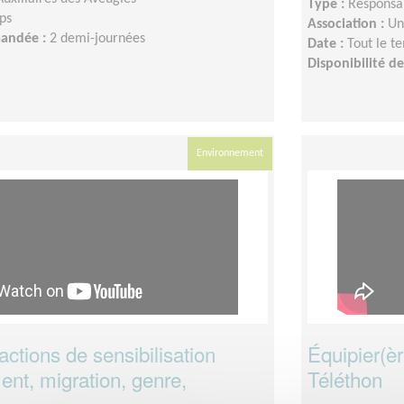
Type :
Responsab
ps
Association :
Un
mandée :
2 demi-journées
Date :
Tout le t
Disponibilité 
Environnement
ctions de sensibilisation
Équipier(èr
nt, migration, genre,
Téléthon