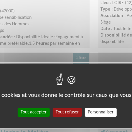
Lieu :
LOIRE (42
Type :
Développ
(42000)
Association :
As
e sensibilisation
Siège
res des Hommes
Date :
Tout le t
ps
Disponibilité 
mandée :
Disponibilité idéale :Engagement à
disponibilité
me préférable.1,5 heures par semaine en
Culture
es cookies et vous donne le contrôle sur ceux que vous
Tout accepter
Tout refuser
Personnaliser
t animer l'événement
Venez prêt
 Roche la Molière
d'Amnesty 