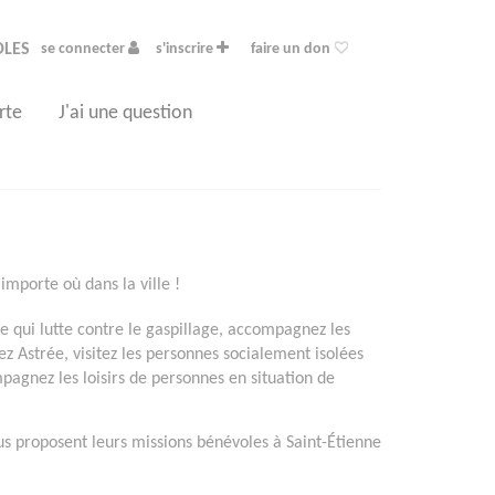
OLES
se connecter
s'inscrire
faire un don
rte
J'ai une question
importe où dans la ville !
re qui lutte contre le gaspillage, accompagnez les
hez Astrée, visitez les personnes socialement isolées
agnez les loisirs de personnes en situation de
us proposent leurs missions bénévoles à Saint-Étienne