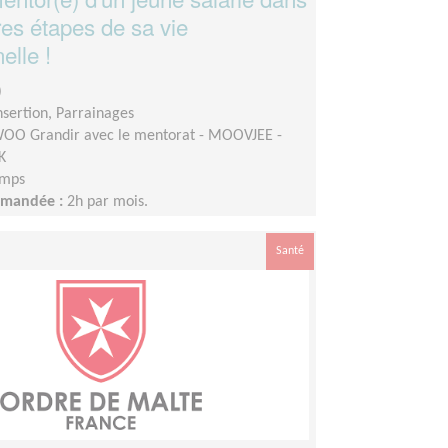
res étapes de sa vie
elle !
)
insertion, Parrainages
OO Grandir avec le mentorat - MOOVJEE -
K
emps
demandée :
2h par mois.
Santé