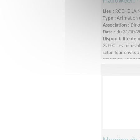
Lieu :
ROCHE LA M
Type :
Animation c
Association :
Dino
Date :
du 31/10/2
Disponibilité de
22h00.Les bénévol
selon leur envie.
amont de l'événeme
animations et le 
aider à installer d
boissons offerts).
Membre de l