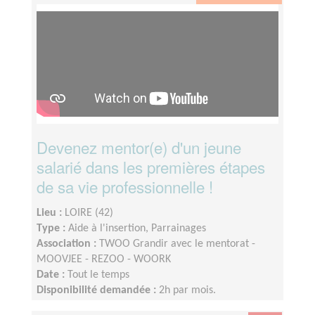
Devenez mentor(e) d'un jeune
salarié dans les premières étapes
de sa vie professionnelle !
Lieu :
LOIRE (42)
Type :
Aide à l'insertion, Parrainages
Association :
TWOO Grandir avec le mentorat -
MOOVJEE - REZOO - WOORK
Date :
Tout le temps
Disponibilité demandée :
2h par mois.