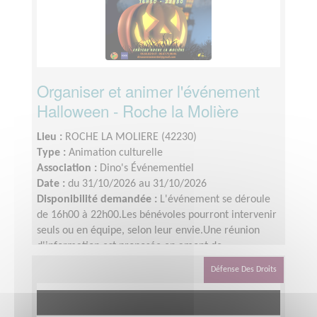
Organiser et animer l'événement
Halloween - Roche la Molière
Lieu :
ROCHE LA MOLIERE (42230)
Type :
Animation culturelle
Association :
Dino's Événementiel
Date :
du 31/10/2026 au 31/10/2026
Disponibilité demandée :
L'événement se déroule
de 16h00 à 22h00.Les bénévoles pourront intervenir
seuls ou en équipe, selon leur envie.Une réunion
d'information est proposée en amont de
l'événement afin de rencontrer l'équipe, détailler les
Défense Des Droits
animations et le projet de l'événement.Les
bénévoles pourront aider à installer dès le matin et
désinstaller le soir (repas et boissons offerts).