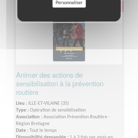
Personnaliser
Éducation & Formation
Animer des actions de
sensibilisation à la prévention
routière
Lieu :
ILLE-ET-VILAINE (35)
Type :
Opération de sensibilisation
Association :
Association Prévention Routière -
Région Bretagne
Date :
Tout le temps
Disponibilité demandée :
1 à 3 fois par mois en