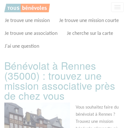
Panneau de gestion des cookies
Affic
la
navig
Je trouve une mission
Je trouve une mission courte
Je trouve une association
Je cherche sur la carte
J'ai une question
Bénévolat à Rennes
(35000) : trouvez une
mission associative près
de chez vous
Vous souhaitez faire du
bénévolat à Rennes ?
Trouvez une mission