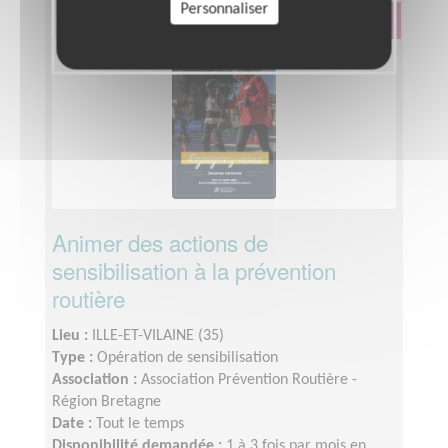
Personnaliser
Éducation & Formation
Animer des actions de
sensibilisation à la prévention
routière
Lieu :
ILLE-ET-VILAINE (35)
Type :
Opération de sensibilisation
Association :
Association Prévention Routière -
Région Bretagne
Date :
Tout le temps
Disponibilité demandée :
1 à 3 fois par mois en