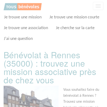
Panneau de gestion des cookies
Affic
la
navig
Je trouve une mission
Je trouve une mission courte
Je trouve une association
Je cherche sur la carte
J'ai une question
Bénévolat à Rennes
(35000) : trouvez une
mission associative près
de chez vous
Vous souhaitez faire du
bénévolat à Rennes ?
Trouvez une mission