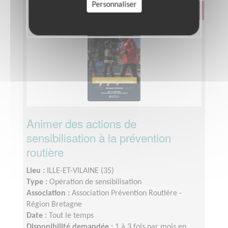
Personnaliser
Éducation & Formation
Animer des actions de
sensibilisation à la prévention
routière
Lieu :
ILLE-ET-VILAINE (35)
Type :
Opération de sensibilisation
Association :
Association Prévention Routière -
Région Bretagne
Date :
Tout le temps
Disponibilité demandée :
1 à 3 fois par mois en