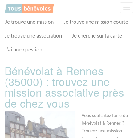
Panneau de gestion des cookies
Affic
la
navig
Je trouve une mission
Je trouve une mission courte
Je trouve une association
Je cherche sur la carte
J'ai une question
Bénévolat à Rennes
(35000) : trouvez une
mission associative près
de chez vous
Vous souhaitez faire du
bénévolat à Rennes ?
Trouvez une mission